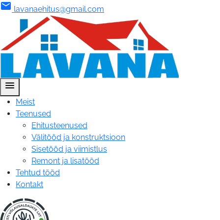
mail
lavanaehitus@gmail.com
menu
Meist
Teenused
Ehitusteenused
Välitööd ja konstruktsioon
Sisetööd ja viimistlus
Remont ja lisatööd
Tehtud tööd
Kontakt