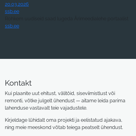
20.03.2026
ssb.ee
Rohkem uudiseid saad lugeda Ärimeedialehe portaalist
ssb.ee
Kontakt
Kui plaanite uut ehitust, välitöid, siseviimistlust või
remonti, võtke julgelt ühendust — aitame leida parima
lahenduse vastavalt teie vajadustele.
Kirjeldage lühidalt oma projekti ja eelistatud ajakava,
ning meie meeskond võtab teiega peatselt ühendust.