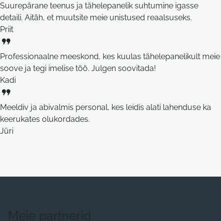
Suurepärane teenus ja tähelepanelik suhtumine igasse
detaili. Aitäh, et muutsite meie unistused reaalsuseks.
Priit
format_quote
Professionaalne meeskond, kes kuulas tähelepanelikult meie
soove ja tegi imelise töö. Julgen soovitada!
Kadi
format_quote
Meeldiv ja abivalmis personal, kes leidis alati lahenduse ka
keerukates olukordades.
Jüri
Meie partnerid