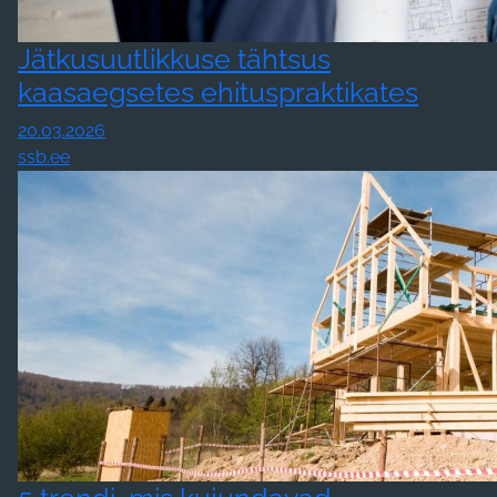
Jätkusuutlikkuse tähtsus
kaasaegsetes ehituspraktikates
20.03.2026
ssb.ee