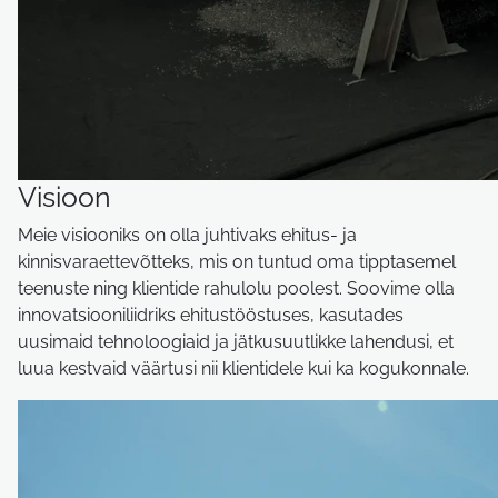
Visioon
Meie visiooniks on olla juhtivaks ehitus- ja
kinnisvaraettevõtteks, mis on tuntud oma tipptasemel
teenuste ning klientide rahulolu poolest. Soovime olla
innovatsiooniliidriks ehitustööstuses, kasutades
uusimaid tehnoloogiaid ja jätkusuutlikke lahendusi, et
luua kestvaid väärtusi nii klientidele kui ka kogukonnale.