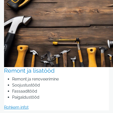
Remont ja lisatööd
Remont ja renoveerimine
Soojustustööd
Fassaaditööd
Paigaldustööd
Rohkem infot