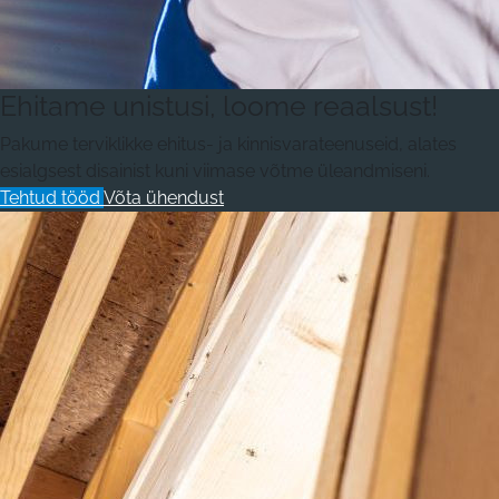
Ehitame unistusi, loome reaalsust!
Pakume terviklikke ehitus- ja kinnisvarateenuseid, alates
esialgsest disainist kuni viimase võtme üleandmiseni.
Tehtud tööd
Võta ühendust