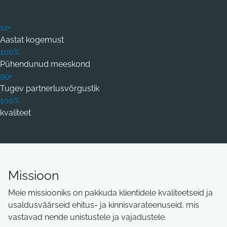
12+
Aastat kogemust
100%
Pühendunud meeskond
99+
Tugev partnerlusvõrgustik
100%
kvaliteet
Missioon
Meie missiooniks on pakkuda klientidele kvaliteetseid ja
usaldusväärseid ehitus- ja kinnisvarateenuseid, mis
vastavad nende unistustele ja vajadustele.