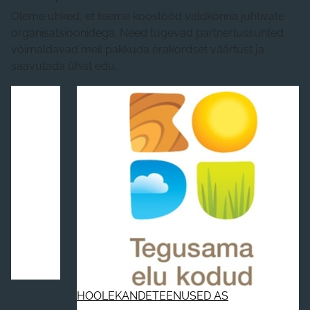
Oleme uhked, et teeme koostööd valdkonna juhtivate
organisatsioonidega. Need tugevad partnerlussuhted
võimaldavad meil pakkuda erakordset väärtust ja
saavutada ühist edu.
HOOLEKANDETEENUSED AS