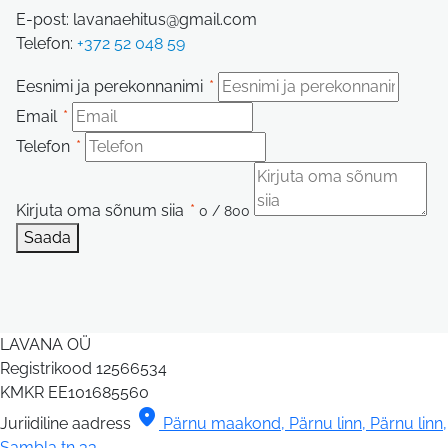
E-post: lavanaehitus@gmail.com
Telefon:
+372 52 048 59
Eesnimi ja perekonnanimi
*
Email
*
Telefon
*
Kirjuta oma sõnum siia
*
0 / 800
Saada
LAVANA OÜ
Registrikood
12566534
KMKR
EE101685560
location_on
Juriidiline aadress
Pärnu maakond, Pärnu linn, Pärnu linn,
Sambla tn 33