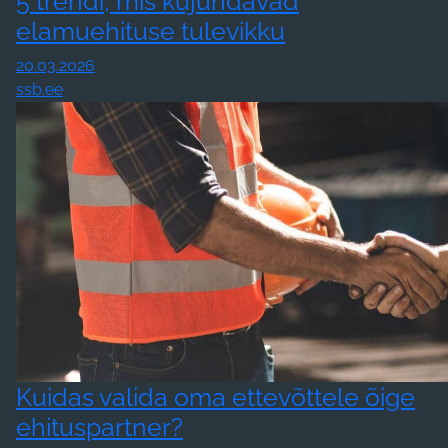
5 trendi, mis kujundavad
elamuehituse tulevikku
20.03.2026
ssb.ee
Kuidas valida oma ettevõttele õige
ehituspartner?