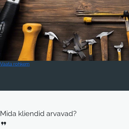
Vaata rohkem
Mida kliendid arvavad?
format_quote