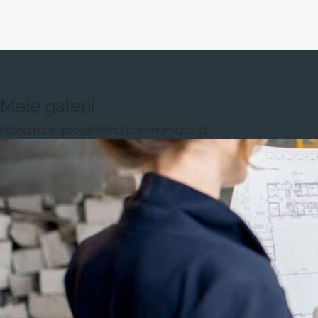
Meie galerii
Fotod meie projektidest ja sündmustest.